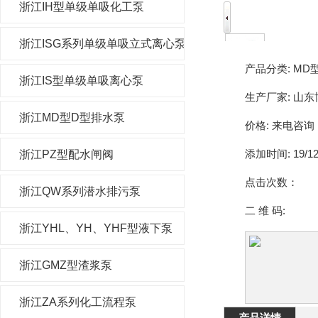
浙江IH型单级单吸化工泵
浙江ISG系列单级单吸立式离心泵
产品分类:
MD
浙江IS型单级单吸离心泵
生产厂家:
山东
浙江MD型D型排水泵
价格:
来电咨询
添加时间:
19/12
浙江PZ型配水闸阀
点击次数：
浙江QW系列潜水排污泵
二 维 码:
浙江YHL、YH、YHF型液下泵
浙江GMZ型渣浆泵
浙江ZA系列化工流程泵
产品详情