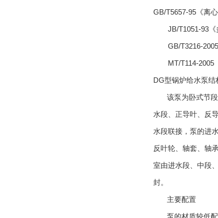
GB/T5657-95《
JB/T1051-9
GB/T3216-2
MT/T114-20
DG型锅炉给水泵结
该泵为卧式节段式
水段、正导叶、反
水段联接，泵的进
反叶轮、轴套、轴承
室由进水段、中段
封。
主要配置
泵的材质较低配置