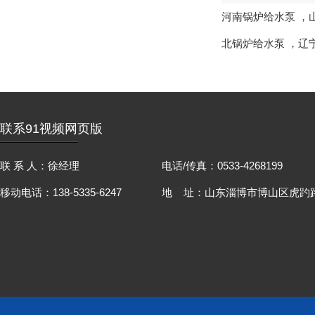
河南锅炉给水泵
，
北锅炉给水泵
，
辽
联系91视频网页版
联 系 人：徐经理
电话/传真：0533-4268199
移动电话：138-5335-6247
地 址：山东淄博市博山区虎趵路