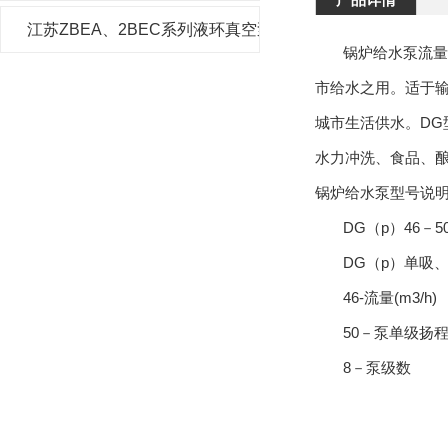
江苏ZBEA、2BEC系列液环真空泵及压缩机
锅炉给水泵流量为25
市给水之用。适于输
城市生活供水。D
水力冲洗、食品、
锅炉给水泵型号说
DG（p）46－50
DG（p）单吸、
46-流量(m3/h)
50－泵单级扬程
8－泵级数