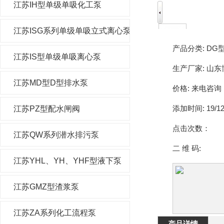
江苏IH型单级单吸化工泵
江苏ISG系列单级单吸立式离心泵
产品分类:
DG
江苏IS型单级单吸离心泵
生产厂家:
山东
江苏MD型D型排水泵
价格:
来电咨询
添加时间:
19/12
江苏PZ型配水闸阀
点击次数：
江苏QW系列潜水排污泵
二 维 码:
江苏YHL、YH、YHF型液下泵
江苏GMZ型渣浆泵
江苏ZA系列化工流程泵
产品详情