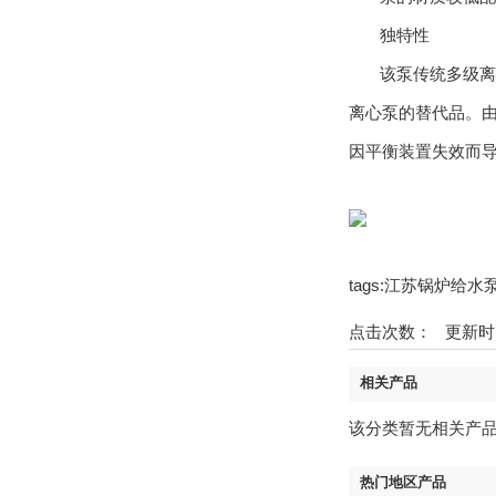
独特性
该泵传统多级离心
离心泵的替代品。由
因平衡装置失效而
tags:江苏锅炉给
点击次数：
更新时间：1
相关产品
该分类暂无相关产
热门地区产品